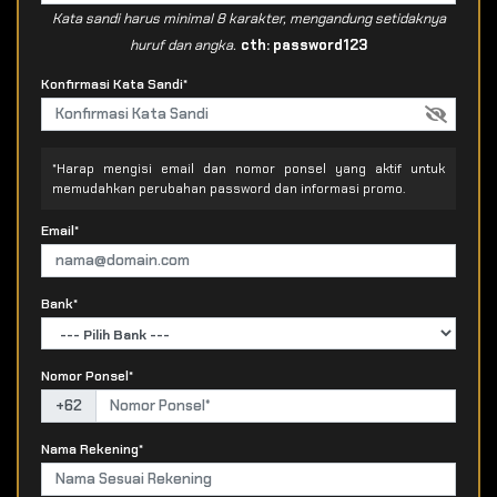
Kata sandi harus minimal 8 karakter, mengandung setidaknya
huruf dan angka.
cth: password123
Konfirmasi Kata Sandi*
*Harap mengisi email dan nomor ponsel yang aktif untuk
memudahkan perubahan password dan informasi promo.
Email*
Bank*
Nomor Ponsel*
+62
Nama Rekening*