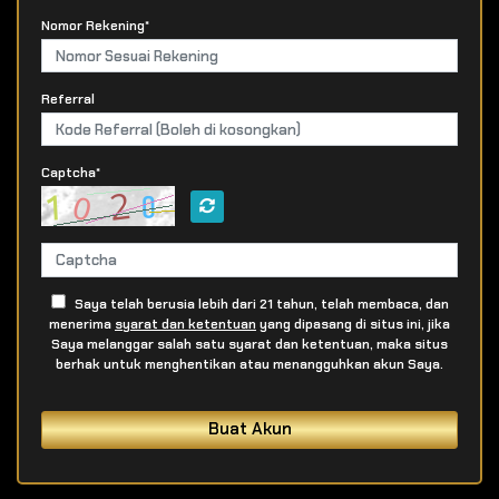
Nomor Rekening*
Referral
Captcha*
Saya telah berusia lebih dari 21 tahun, telah membaca, dan
menerima
syarat dan ketentuan
yang dipasang di situs ini, jika
Saya melanggar salah satu syarat dan ketentuan, maka situs
berhak untuk menghentikan atau menangguhkan akun Saya.
Buat Akun